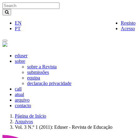
Navegação
Principal
Conteúdo
EN
Registo
principal
PT
Acesso
Barra
Lateral
Toggle
navigation
eduser
sobre
sobre a Revista
submissões
equipa
declaração privacidade
call
atual
arquivo
contacto
Página de Início
Arquivos
Vol. 3 N.º 1 (2011): Eduser - Revista de Educação