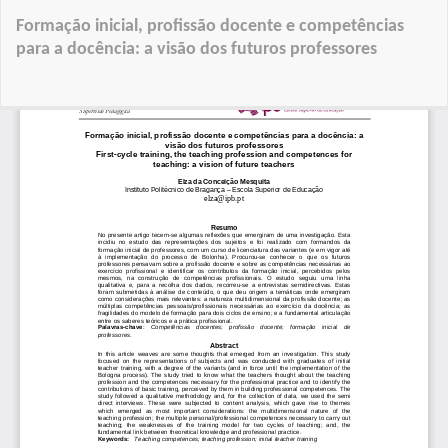
Voltar
Formação inicial, profissão docente e competências
a
para a docência: a visão dos futuros professores
Detalhes
do
Tra
Artigo
D
P