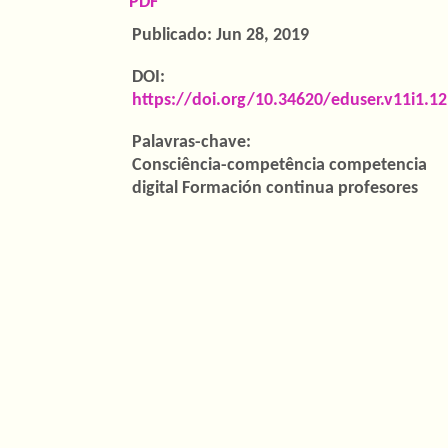
Barra
PDF
lateral
Publicado:
Jun 28, 2019
de
DOI:
artigos
https://doi.org/10.34620/eduser.v11i1.1
Palavras-chave:
Consciência-competência competencia
digital Formación continua profesores