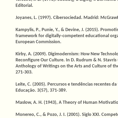
Editorial.
Joyanes, L. (1997). Cibersociedad. Madrid: McGrawH
Kampylis, P., Punie, Y., & Devine, J. (2015). Promot
framework for digitally-competent educational org
European Commission.
Kirby, A. (2009). Digimodernism: How New Technol
Reconfigure Our Culture. In D. Rudrum & N. Stavris
Anthology of Writings on the Arts and Culture of t
271-303.
Leite, C. (2005). Percursos e tendências recentes d
Educação. 3(57), 371-389.
Maslow, A. H. (1943), A Theory of Human Motivatio
Monereo, C., & Pozo, J. I. (2001). Siglo XXI. Compe