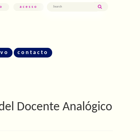
to
acesso
ivo
contacto
: del Docente Analógico