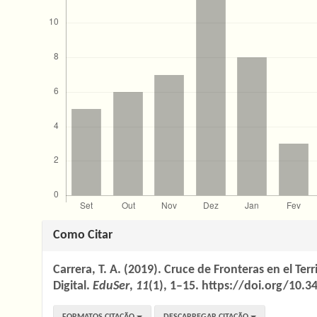
Detalhes
Como Citar
do
Carrera, T. A. (2019). Cruce de Fronteras en el Ter
artigo
Digital.
EduSer
,
11
(1), 1–15. https://doi.org/10.3