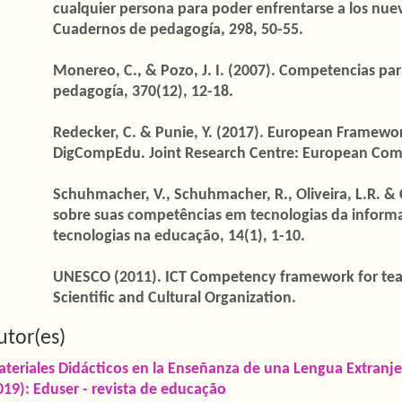
cualquier persona para poder enfrentarse a los nuev
Cuadernos de pedagogía, 298, 50-55.
Monereo, C., & Pozo, J. I. (2007). Competencias para
pedagogía, 370(12), 12-18.
Redecker, C. & Punie, Y. (2017). European Framewor
DigCompEdu. Joint Research Centre: European Com
Schuhmacher, V., Schuhmacher, R., Oliveira, L.R. &
sobre suas competências em tecnologias da infor
tecnologias na educação, 14(1), 1-10.
UNESCO (2011). ICT Competency framework for teach
Scientific and Cultural Organization.
utor(es)
ateriales Didácticos en la Enseñanza de una Lengua Extranje
019): Eduser - revista de educação