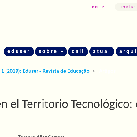
regis
EN
PT
eduser
sobre
call
atual
arqu
º 1 (2019): Eduser - Revista de Educação
Artigos
n el Territorio Tecnológico