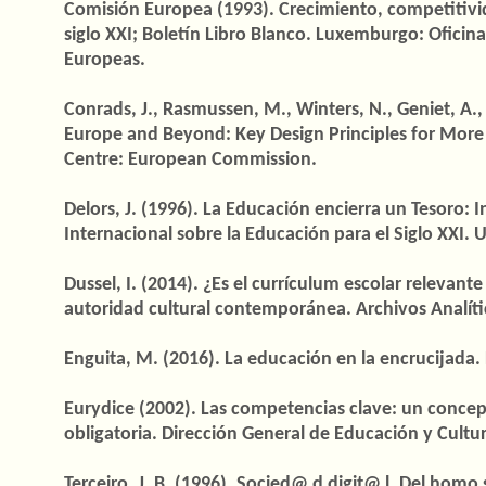
Comisión Europea (1993). Crecimiento, competitivida
siglo XXI; Boletín Libro Blanco. Luxemburgo: Oficin
Europeas.
Conrads, J., Rasmussen, M., Winters, N., Geniet, A., 
Europe and Beyond: Key Design Principles for More E
Centre: European Commission.
Delors, J. (1996). La Educación encierra un Tesoro:
Internacional sobre la Educación para el Siglo XXI. 
Dussel, I. (2014). ¿Es el currículum escolar relevante
autoridad cultural contemporánea. Archivos Analític
Enguita, M. (2016). La educación en la encrucijada.
Eurydice (2002). Las competencias clave: un conce
obligatoria. Dirección General de Educación y Cultu
Terceiro, J. B. (1996). Socied@ d digit@ l. Del homo 