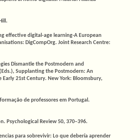
ill.
ing effective digital-age learning-A European
anisations: DigCompOrg. Joint Research Centre:
ogies Dismantle the Postmodern and
 (Eds.), Supplanting the Postmodern: An
he Early 21st Century. New York: Bloomsbury,
a formação de professores em Portugal.
n. Psychological Review 50, 370–396.
tencias para sobrevivir: Lo que debería aprender