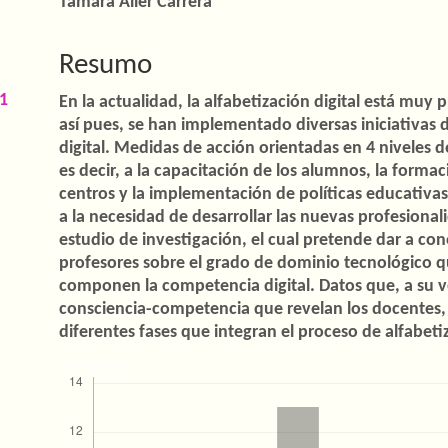
Conteúdo
Tamara Aller Carrera
do
Resumo
artigo
principal
21
En la actualidad, la alfabetización digital está muy
así pues, se han implementado diversas iniciativas d
digital. Medidas de acción orientadas en 4 niveles 
es decir, a la capacitación de los alumnos, la formac
centros y la implementación de políticas educativa
a la necesidad de desarrollar las nuevas profesional
estudio de investigación, el cual pretende dar a con
profesores sobre el grado de dominio tecnológico q
componen la competencia digital. Datos que, a su v
consciencia-competencia que revelan los docentes, c
diferentes fases que integran el proceso de alfabetiza
Downloads