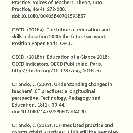
Practice: Voices of Teachers. Theory Into
Practice, 46(4), 272-280.
doi:10.1080/00405840701593857
OECD. (2018a). The future of education and
skills: education 2030: the future we want.
Position Paper. Paris: OECD.
OECD. (2018b), Education at a Glance 2018:
OECD Indicators, OECD Publishing, Paris.
http://dx.doi.org/10.1787/eag-2018-en.
Orlando, J. (2009). Understanding changes in
teachers' ICT practices: a longitudinal
perspective. Technology, Pedagogy and
Education, 18(1), 33-44.
doi:10.1080/14759390802704030
Orlando, J. (2013). ICT-mediated practice and
constructivist practices: is this still the best plan