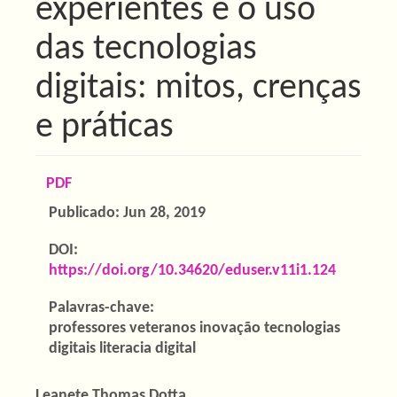
experientes e o uso
das tecnologias
digitais: mitos, crenças
e práticas
Barra
PDF
lateral
Publicado:
Jun 28, 2019
de
DOI:
artigos
https://doi.org/10.34620/eduser.v11i1.124
Palavras-chave:
professores veteranos inovação tecnologias
digitais literacia digital
Leanete Thomas Dotta