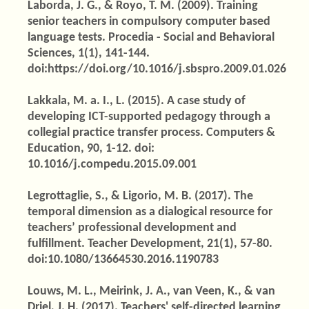
Laborda, J. G., & Royo, T. M. (2009). Training
senior teachers in compulsory computer based
language tests. Procedia - Social and Behavioral
Sciences, 1(1), 141-144.
doi:https://doi.org/10.1016/j.sbspro.2009.01.026
Lakkala, M. a. I., L. (2015). A case study of
developing ICT-supported pedagogy through a
collegial practice transfer process. Computers &
Education, 90, 1-12. doi:
10.1016/j.compedu.2015.09.001
Legrottaglie, S., & Ligorio, M. B. (2017). The
temporal dimension as a dialogical resource for
teachers’ professional development and
fulfillment. Teacher Development, 21(1), 57-80.
doi:10.1080/13664530.2016.1190783
Louws, M. L., Meirink, J. A., van Veen, K., & van
Driel, J. H. (2017). Teachers' self-directed learning