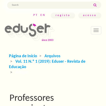
Navegação
Principal
Conteúdo
PT
EN
registo
acesso
principal
Barra
Lateral
Toggle
navigati
Página de Início
Arquivos
Vol. 11 N.º 1 (2019): Eduser - Revista de
Educação
Artigos
Professores