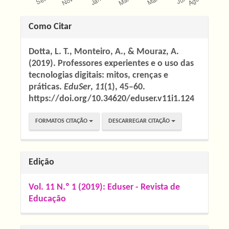
Detalhes
Como Citar
do
Dotta, L. T., Monteiro, A., & Mouraz, A.
artigo
(2019). Professores experientes e o uso das
tecnologias digitais: mitos, crenças e
práticas.
EduSer
,
11
(1), 45–60.
https://doi.org/10.34620/eduser.v11i1.124
FORMATOS CITAÇÃO
DESCARREGAR CITAÇÃO
Edição
Vol. 11 N.º 1 (2019): Eduser - Revista de
Educação