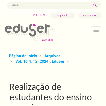
Navegação
Principal
Conteúdo
PT
EN
registo
acesso
principal
Barra
Lateral
Toggle
navigati
Página de Início
Arquivos
Vol. 16 N.º 2 (2024): EduSer
Artigos
Realização de
estudantes do ensino