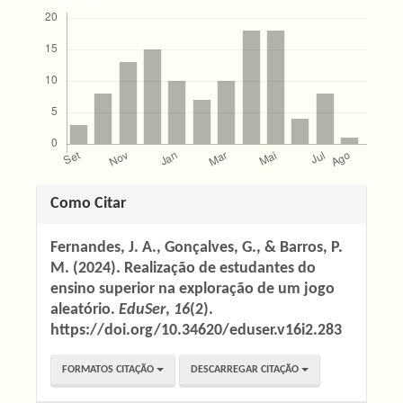
Downloads
Detalhes
Como Citar
do
Fernandes, J. A., Gonçalves, G., & Barros, P.
artigo
M. (2024). Realização de estudantes do
ensino superior na exploração de um jogo
aleatório.
EduSer
,
16
(2).
https://doi.org/10.34620/eduser.v16i2.283
FORMATOS CITAÇÃO
DESCARREGAR CITAÇÃO