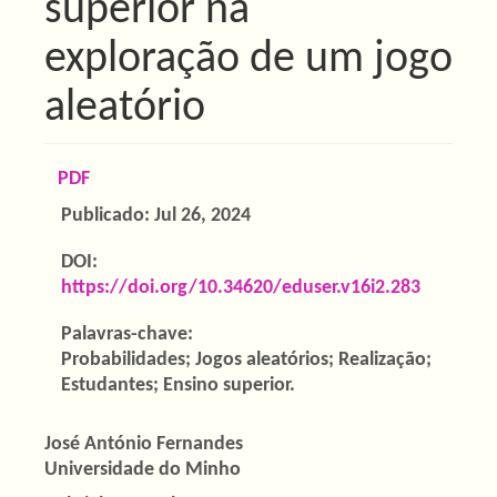
superior na
exploração de um jogo
aleatório
Barra
PDF
lateral
Publicado:
Jul 26, 2024
de
DOI:
artigos
https://doi.org/10.34620/eduser.v16i2.283
Palavras-chave:
Probabilidades; Jogos aleatórios; Realização;
Estudantes; Ensino superior.
Conteúdo
José António Fernandes
Universidade do Minho
do