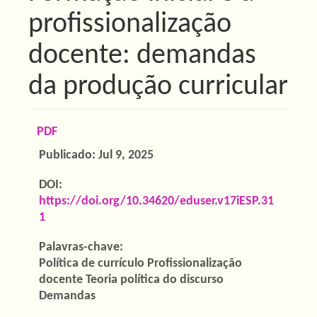
profissionalização
docente: demandas
da produção curricular
Barra
PDF
lateral
Publicado:
Jul 9, 2025
de
DOI:
artigos
https://doi.org/10.34620/eduser.v17iESP.31
1
Palavras-chave:
Política de currículo Profissionalização
docente Teoria política do discurso
Demandas