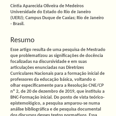
Conteúdo
Cíntia Aparecida Oliveira de Medeiros
Universidade do Estado do Rio de Janeiro
do
(UERJ); Campus Duque de Caxias; Rio de Janeiro
artigo
- Brasil.
principal
Resumo
Esse artigo resulta de uma pesquisa de Mestrado
que problematizou as significações de docência
focalizadas na discursividade e em suas
articulações enunciadas nas Diretrizes
Curriculares Nacionais para a formação inicial de
professores da educação básica, voltando o
olhar especificamente para a Resolução CNE/CP
nº 2, de 20 de dezembro de 2019, que instituiu a
BNC-Formação inicial. Do ponto de vista teórico-
epistemológico, a pesquisa amparou-se numa
análise bibliográfica e de pesquisa documental
dos discursos desses textos normativos. Essa