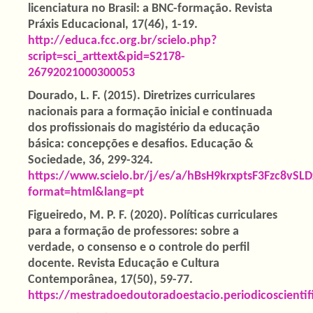
licenciatura no Brasil: a BNC-formação. Revista
Práxis Educacional, 17(46), 1-19.
http://educa.fcc.org.br/scielo.php?
script=sci_arttext&pid=S2178-
26792021000300053
Dourado, L. F. (2015). Diretrizes curriculares
nacionais para a formação inicial e continuada
dos profissionais do magistério da educação
básica: concepções e desafios. Educação &
Sociedade, 36, 299-324.
https://www.scielo.br/j/es/a/hBsH9krxptsF3Fzc8vSLD
format=html&lang=pt
Figueiredo, M. P. F. (2020). Políticas curriculares
para a formação de professores: sobre a
verdade, o consenso e o controle do perfil
docente. Revista Educação e Cultura
Contemporânea, 17(50), 59-77.
https://mestradoedoutoradoestacio.periodicoscienti