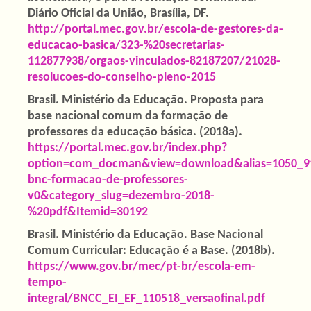
Diário Oficial da União, Brasília, DF.
http://portal.mec.gov.br/escola-de-gestores-da-
educacao-basica/323-%20secretarias-
112877938/orgaos-vinculados-82187207/21028-
resolucoes-do-conselho-pleno-2015
Brasil. Ministério da Educação. Proposta para
base nacional comum da formação de
professores da educação básica. (2018a).
https://portal.mec.gov.br/index.php?
option=com_docman&view=download&alias=1050_9
bnc-formacao-de-professores-
v0&category_slug=dezembro-2018-
%20pdf&Itemid=30192
Brasil. Ministério da Educação. Base Nacional
Comum Curricular: Educação é a Base. (2018b).
https://www.gov.br/mec/pt-br/escola-em-
tempo-
integral/BNCC_EI_EF_110518_versaofinal.pdf