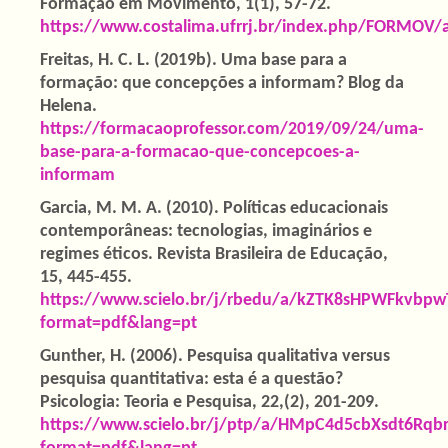
Formação em Movimento, 1(1), 57-72.
https://www.costalima.ufrrj.br/index.php/FORMOV/a
Freitas, H. C. L. (2019b). Uma base para a
formação: que concepções a informam? Blog da
Helena.
https://formacaoprofessor.com/2019/09/24/uma-
base-para-a-formacao-que-concepcoes-a-
informam
Garcia, M. M. A. (2010). Políticas educacionais
contemporâneas: tecnologias, imaginários e
regimes éticos. Revista Brasileira de Educação,
15, 445-455.
https://www.scielo.br/j/rbedu/a/kZTK8sHPWFkvbpw
format=pdf&lang=pt
Gunther, H. (2006). Pesquisa qualitativa versus
pesquisa quantitativa: esta é a questão?
Psicologia: Teoria e Pesquisa, 22,(2), 201-209.
https://www.scielo.br/j/ptp/a/HMpC4d5cbXsdt6Rqb