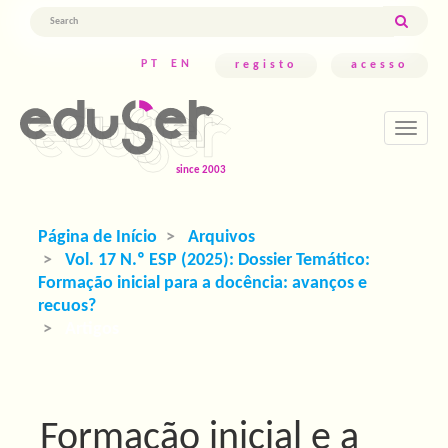
Navegação
Principal
Conteúdo
PT
EN
registo
acesso
principal
Barra
Lateral
Toggle
navigati
Página de Início
Arquivos
Vol. 17 N.º ESP (2025): Dossier Temático:
Formação inicial para a docência: avanços e
recuos?
Artigos
Formação inicial e a