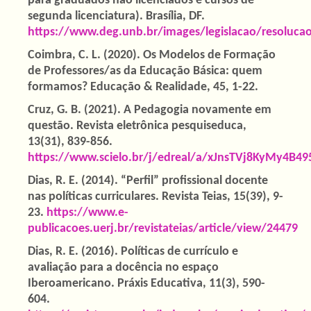
para graduados não licenciados e cursos de
segunda licenciatura). Brasília, DF.
https://www.deg.unb.br/images/legislacao/resoluc
Coimbra, C. L. (2020). Os Modelos de Formação
de Professores/as da Educação Básica: quem
formamos? Educação & Realidade, 45, 1-22.
Cruz, G. B. (2021). A Pedagogia novamente em
questão. Revista eletrônica pesquiseduca,
13(31), 839-856.
https://www.scielo.br/j/edreal/a/xJnsTVj8KyMy4B
Dias, R. E. (2014). “Perfil” profissional docente
nas políticas curriculares. Revista Teias, 15(39), 9-
23.
https://www.e-
publicacoes.uerj.br/revistateias/article/view/24479
Dias, R. E. (2016). Políticas de currículo e
avaliação para a docência no espaço
Iberoamericano. Práxis Educativa, 11(3), 590-
604.