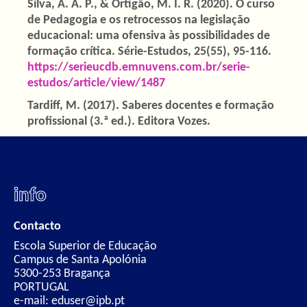
Silva, A. A. P., & Ortigão, M. I. R. (2020). O curso
de Pedagogia e os retrocessos na legislação
educacional: uma ofensiva às possibilidades de
formação crítica. Série-Estudos, 25(55), 95-116.
https://serieucdb.emnuvens.com.br/serie-
estudos/article/view/1487
Tardiff, M. (2017). Saberes docentes e formação
profissional (3.ª ed.). Editora Vozes.
info
Contacto
Escola Superior de Educação
Campus de Santa Apolónia
5300-253 Bragança
PORTUGAL
e-mail: eduser@ipb.pt